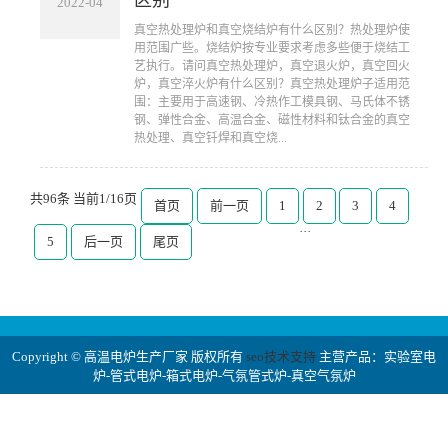
2022-04
​真空热处理炉和真空烧结炉有什么区别？热处理炉使
用范围广些。烧结炉按专业要求考虑多些便于烧结工
艺执行。请问真空热处理炉，真空退火炉，真空回火
炉，真空淬火炉有什么区别？真空热处理炉子适用范
围：主要用于高速钢、冷热作工模具钢、马氏体不锈
钢、弹性合金、高温合金、磁性材料和钛合金的真空
热处理、真空钎焊和真空烧...
共96条 当前1/16页
首页
前一页
1
2
3
4
···
5
后一页
尾页
Copyright © 高温电炉生产厂家 版权所有
seo技术支持
主营产品：实验室电
炉-管式电炉-箱式电炉-气氛管式炉-真空气氛炉