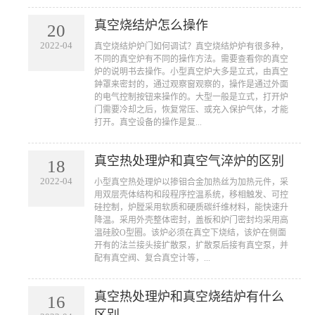
真空烧结炉怎么操作
20
2022-04
​真空烧结炉炉门如何调试？真空烧结炉炉有很多种，
不同的真空炉有不同的操作方法。需要查看你的真空
炉的说明书去操作。小型真空炉大多是立式，由真空
鈡罩来密封的，通过观察窗观察的，操作是通过外面
的电气控制按钮来操作的。大型一般是立式，打开炉
门需要冷却之后，恢复常压、或充入保护气体，才能
打开。真空设备的操作是复...
真空热处理炉和真空气淬炉的区别
18
2022-04
​小型真空热处理炉以掺钼合金加热丝为加热元件，采
用双层壳体结构和段程序控温系统，移相触发、可控
硅控制，炉膛采用软质和硬质碳纤维材料，能快速升
降温。采用外壳整体密封，盖板和炉门密封均采用高
温硅胶O型圈。该炉必须在真空下烧结，该炉在侧面
开有的法兰接头接扩散泵，扩散泵后接有真空泵，并
配有真空阀、复合真空计等，...
真空热处理炉和真空烧结炉有什么
16
区别