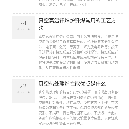
陶瓷、冶金、电子、玻璃、化工...
真空高温钎焊炉钎焊常用的工艺方
24
法
2022-04
​真空高温钎焊炉钎焊常用的工艺方法较多，主要是按
使用的设备和工作原理区分的。如按热源区分则有红
外、电子束、激光、等离子、辉光放电钎焊等；按工
作过程分有接触反应钎焊和扩散钎焊等。接触反应钎
焊是利用钎料与母材反应生成液相填充接头间隙。扩
散钎焊是增加保温扩散时间，使焊缝与母材充分均匀
化，从而获得与母材性能相...
真空热处理炉性能优点是什么
22
2022-04
​真空热处理炉的特点：(1)水冷装置，真空热处理炉的
炉壳、炉盖、电热元件导别处置(水冷电极)、中间真
空隔热门等部件，均在真空、受热状态下工作。在这
种极为不利的条件下工作，必须保证各部件的结构不
变形、不损坏，真空密封圈不过热、不烧毁。因此，
各部件应该根据不同的情况设置水冷装置，以保证真
空热处理炉能够正常运行并...