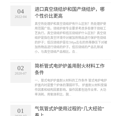
进口真空烧结炉和国产烧结炉，哪
04
个性价比更高
2022-04
​真空热处理炉和真空烧结炉有什么区别？热处理炉使
用范围广些。烧结炉按专业要求考虑多些便于烧结工
艺执行。真空烧结炉和低压烧结炉什么区别？真空烧
结炉是指在真空环境中对被加热物品进行保护性烧结
的炉子；低压烧结炉是在5Mpa左右的热等静压下对被
加热物品进行烧结的炉子。低压烧结的产品孔隙减
小，与真空烧结产品相比，合...
简析管式电炉炉盖用耐火材料工作
02
条件
2020-07
​一、管式电炉炉盖耐火材料的工作条件 管式电炉电炉
炉盖内衬是整个炉体的薄弱环节。 炉盖耐火材料受操
作因素和结构因素影响。操作因素包括作业率、大功
率消耗、用氧体积比、脱...
气氛管式炉使用过程的“几大经验”
01
奉上