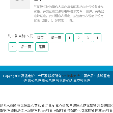
2020-07
​气氛管式炉的操作人员应具备国家相应电气设备操作
资格，并熟读机器说明书等技术文件！ 用户开关板给
电炉送电，此时程序表得电，按温度仪表说明书设定
仪表（如P、I、D参数），按...
···
共38条 当前1/7页
首页
前一页
1
2
3
4
5
后一页
尾页
Copyright © 高温电炉生产厂家 版权所有
seo技术支持
主营产品：实验室电
炉-管式电炉-箱式电炉-气氛管式炉-真空气氛炉
尼龙水煮箱
恒温恒湿机
艾贴
食品批发
离心机
客户减速机
防腐钢管
高频焊接H
型钢
管线探测仪
水泥制管机
seo排名
网站排名
整站优化
优化排名
网站seo排名